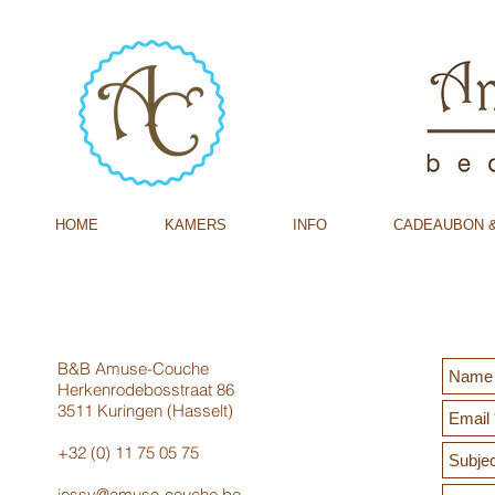
HOME
KAMERS
INFO
CADEAUBON &
B&B Amuse-Couche
Herkenrodebosstraat 86
3511 Kuringen (Hasselt)
+32 (0) 11 75 05 75
jessy@amuse-couche.be